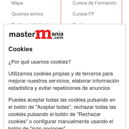
Mapa
Cursos de Formación
Quienes somos
Cursos FP
Tarifas publicidad
Conferencias
Acceso Usuarios
Carreras
Universitarias
Acceso Centros
Cookies
Oposiciones
¿Por qué usamos cookies?
SÍGUENOS EN:
Contactar
Utilizamos cookies propias y de terceros para
mejorar nuestros servicios, elaborar información
Confidencialidad
estadística y evitar repeticiones de anuncios
Aviso legal
Puedes aceptar todas las cookies pulsando en
Copyleft
el botón de "Aceptar todas", rechazar todas las
cookies pulsando el botón de "Rechazar
cookies" o configurar manualmente usando el
botón de "más opciones"