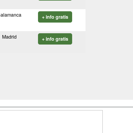
Salamanca
+ info gratis
Madrid
+ info gratis
SÍGUENOS EN:
dad