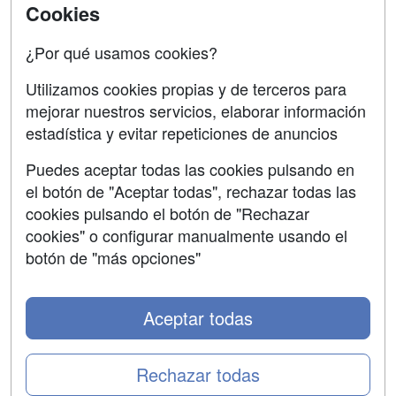
Acceso Centros
Cookies
Oposiciones
¿Por qué usamos cookies?
SÍGUENOS EN:
Contactar
Utilizamos cookies propias y de terceros para
mejorar nuestros servicios, elaborar información
Confidencialidad
estadística y evitar repeticiones de anuncios
Aviso legal
Puedes aceptar todas las cookies pulsando en
Copyleft
el botón de "Aceptar todas", rechazar todas las
cookies pulsando el botón de "Rechazar
cookies" o configurar manualmente usando el
botón de "más opciones"
Grupo formazion:
Aceptar todas
Rechazar todas