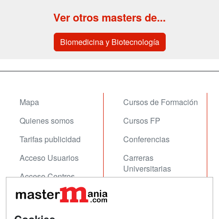
Ver otros masters de...
Biomedicina y Biotecnología
Mapa
Cursos de Formación
Quienes somos
Cursos FP
Tarifas publicidad
Conferencias
Acceso Usuarios
Carreras
Universitarias
Acceso Centros
Oposiciones
SÍGUENOS EN:
Contactar