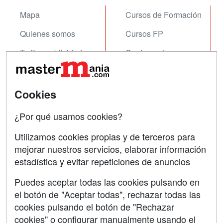
Mapa
Cursos de Formación
Quienes somos
Cursos FP
Tarifas publicidad
Conferencias
Acceso Usuarios
Carreras
Universitarias
Acceso Centros
Cookies
Oposiciones
¿Por qué usamos cookies?
SÍGUENOS EN:
Contactar
Utilizamos cookies propias y de terceros para
mejorar nuestros servicios, elaborar información
Confidencialidad
estadística y evitar repeticiones de anuncios
Aviso legal
Puedes aceptar todas las cookies pulsando en
Copyleft
el botón de "Aceptar todas", rechazar todas las
cookies pulsando el botón de "Rechazar
cookies" o configurar manualmente usando el