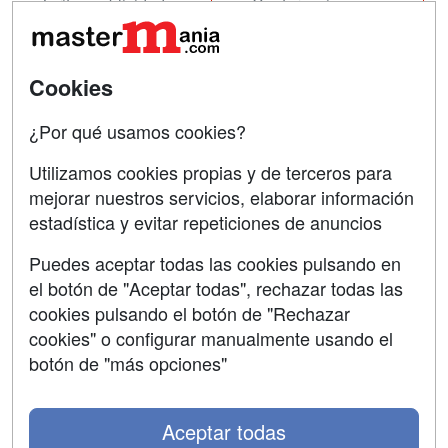
Tarifas publicidad
Conferencias
Acceso Usuarios
Carreras
Universitarias
Acceso Centros
Cookies
Oposiciones
¿Por qué usamos cookies?
SÍGUENOS EN:
Contactar
Utilizamos cookies propias y de terceros para
mejorar nuestros servicios, elaborar información
Confidencialidad
estadística y evitar repeticiones de anuncios
Aviso legal
Puedes aceptar todas las cookies pulsando en
Copyleft
el botón de "Aceptar todas", rechazar todas las
cookies pulsando el botón de "Rechazar
cookies" o configurar manualmente usando el
botón de "más opciones"
Grupo formazion:
Aceptar todas