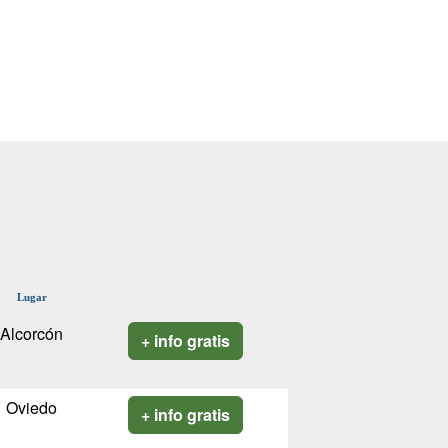
Lugar
Alcorcón
+ info gratis
Oviedo
+ info gratis