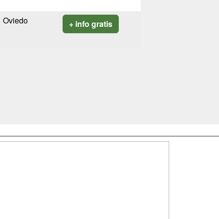
Oviedo
+ info gratis
SÍGUENOS EN:
dad