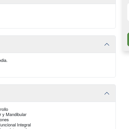
edia.
rollo
r y Mandibular
iones
ncional Integral