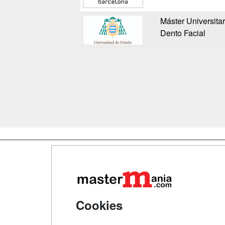
Máster Universita
Dento Facial
Map
Qui
Tari
Cookies
Acce