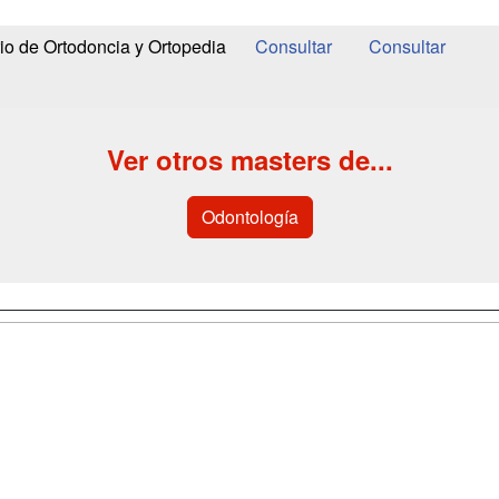
rio de Ortodoncia y Ortopedia
Ver otros masters de...
Odontología
a
Cursos de
Contactar
Formación
enes somos
Confidenciali
Cursos FP
fas publicidad
Aviso legal
Conferencias
so Usuarios
Copyleft