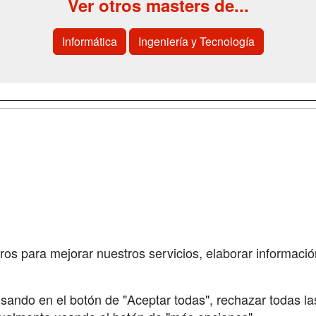
Ver otros masters de...
Informática
Ingeniería y Tecnología
a
Cursos de
Contactar
Formación
enes somos
Confidenciali
Cursos FP
fas publicidad
Aviso legal
Conferencias
so Usuarios
Copyleft
Carreras
so Centros
Universitarias
ros para mejorar nuestros servicios, elaborar información
Oposiciones
sando en el botón de "Aceptar todas", rechazar todas la