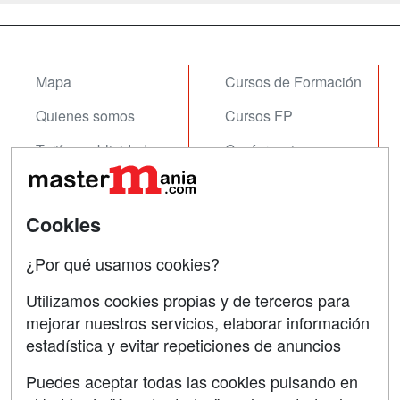
Mapa
Cursos de Formación
Quienes somos
Cursos FP
Tarifas publicidad
Conferencias
Acceso Usuarios
Carreras
Universitarias
Acceso Centros
Cookies
Oposiciones
¿Por qué usamos cookies?
SÍGUENOS EN:
Contactar
Utilizamos cookies propias y de terceros para
mejorar nuestros servicios, elaborar información
Confidencialidad
estadística y evitar repeticiones de anuncios
Aviso legal
Puedes aceptar todas las cookies pulsando en
Copyleft