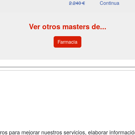
2.240 €
Continua
Ver otros masters de...
Farmacia
a
Cursos de
Contactar
Formación
enes somos
Confidenciali
Cursos FP
fas publicidad
Aviso legal
Conferencias
so Usuarios
Copyleft
Carreras
so Centros
Universitarias
ros para mejorar nuestros servicios, elaborar información