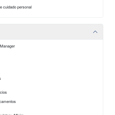
e cuidado personal
s Manager
s
cios
icamentos