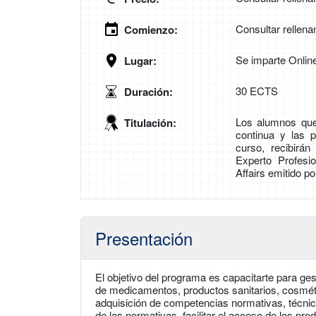
Consultar rellena
Comienzo:
Se imparte Onlin
Lugar:
30 ECTS
Duración:
Los alumnos que
Titulación:
continua y las 
curso, recibirá
Experto Profesi
Affairs emitido p
Presentación
El objetivo del programa es capacitarte para ges
de medicamentos, productos sanitarios, cosmét
adquisición de competencias normativas, técnica
de las normativas, facilitar el acceso de los pro