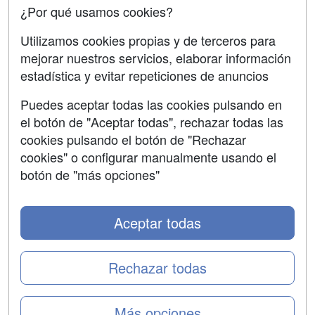
Confidencialidad
¿Por qué usamos cookies?
Aviso legal
Utilizamos cookies propias y de terceros para
mejorar nuestros servicios, elaborar información
Copyleft
estadística y evitar repeticiones de anuncios
Puedes aceptar todas las cookies pulsando en
el botón de "Aceptar todas", rechazar todas las
Grupo formazion:
cookies pulsando el botón de "Rechazar
cookies" o configurar manualmente usando el
botón de "más opciones"
Aceptar todas
Rechazar todas
Copyright 2000-2026 Formazion Web, S.L. - Calle
Más opciones
Fermín Caballero, 62 - 28034 Madrid Tel: 91 533 70 78