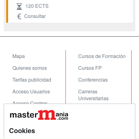
120 ECTS
Consultar
Mapa
Cursos de Formación
Quienes somos
Cursos FP
Tarifas publicidad
Conferencias
Acceso Usuarios
Carreras
Universitarias
Acceso Centros
Oposiciones
SÍGUENOS EN:
Contactar
Cookies