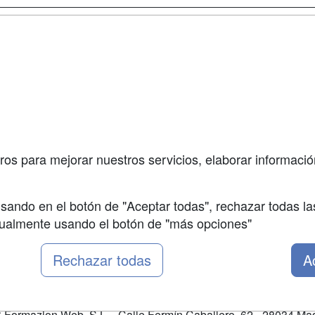
a
Cursos de
Contactar
Formación
enes somos
Confidenciali
Cursos FP
fas publicidad
Aviso legal
Conferencias
so Usuarios
Copyleft
Carreras
so Centros
Universitarias
ros para mejorar nuestros servicios, elaborar información
Oposiciones
sando en el botón de "Aceptar todas", rechazar todas la
nualmente usando el botón de "más opciones"
Rechazar todas
A
Formazion Web, S.L. - Calle Fermín Caballero, 62 - 28034 Mad