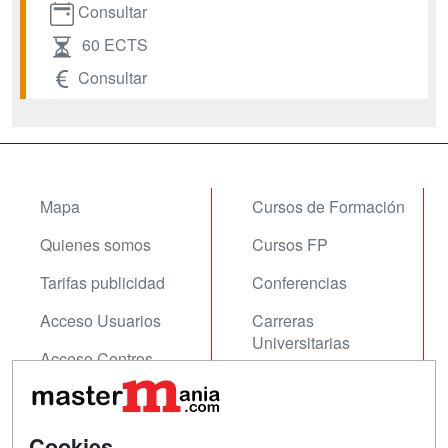
Consultar
60 ECTS
Consultar
Mapa
Cursos de Formación
Quienes somos
Cursos FP
Tarifas publicidad
Conferencias
Acceso Usuarios
Carreras
Universitarias
Acceso Centros
Oposiciones
SÍGUENOS EN:
Contactar
Cookies