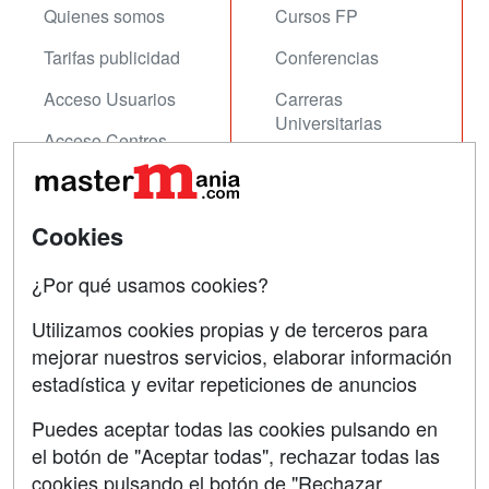
Quienes somos
Cursos FP
Tarifas publicidad
Conferencias
Acceso Usuarios
Carreras
Universitarias
Acceso Centros
Oposiciones
SÍGUENOS EN:
Contactar
Cookies
Confidencialidad
¿Por qué usamos cookies?
Aviso legal
Utilizamos cookies propias y de terceros para
Copyleft
mejorar nuestros servicios, elaborar información
estadística y evitar repeticiones de anuncios
Puedes aceptar todas las cookies pulsando en
el botón de "Aceptar todas", rechazar todas las
Grupo formazion:
cookies pulsando el botón de "Rechazar