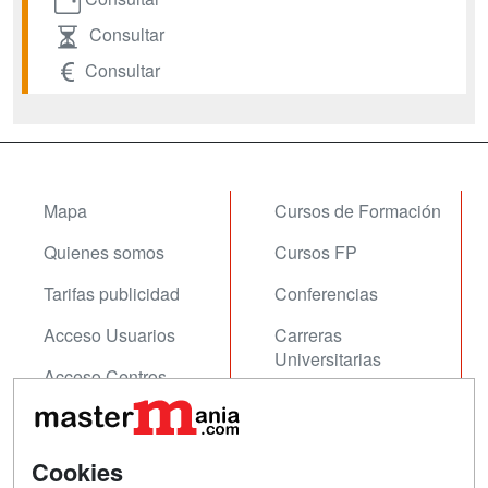
Consultar
Consultar
Mapa
Cursos de Formación
Quienes somos
Cursos FP
Tarifas publicidad
Conferencias
Acceso Usuarios
Carreras
Universitarias
Acceso Centros
Oposiciones
SÍGUENOS EN:
Contactar
Cookies