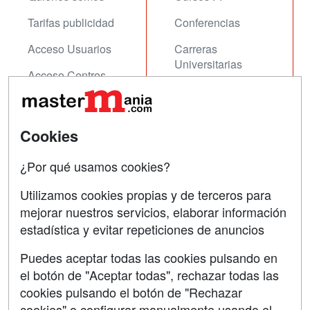
Tarifas publicidad
Conferencias
Acceso Usuarios
Carreras
Universitarias
Acceso Centros
Oposiciones
SÍGUENOS EN:
Contactar
Cookies
Confidencialidad
¿Por qué usamos cookies?
Aviso legal
Utilizamos cookies propias y de terceros para
mejorar nuestros servicios, elaborar información
Copyleft
estadística y evitar repeticiones de anuncios
Puedes aceptar todas las cookies pulsando en
el botón de "Aceptar todas", rechazar todas las
Grupo formazion:
cookies pulsando el botón de "Rechazar
cookies" o configurar manualmente usando el