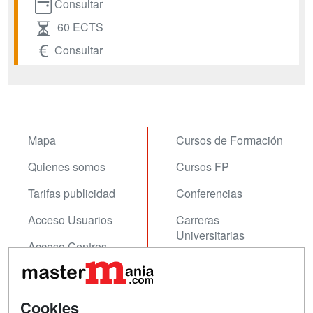
Consultar
60 ECTS
Consultar
Mapa
Cursos de Formación
Quienes somos
Cursos FP
Tarifas publicidad
Conferencias
Acceso Usuarios
Carreras
Universitarias
Acceso Centros
Oposiciones
SÍGUENOS EN:
Contactar
Cookies