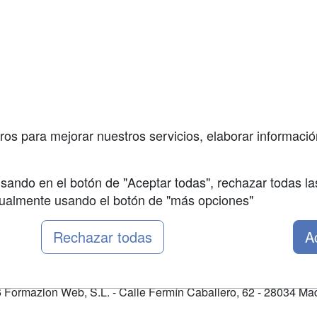
a
Cursos de
Contactar
Formación
enes somos
Confidenciali
Cursos FP
fas publicidad
Aviso legal
Conferencias
so Usuarios
Copyleft
Carreras
so Centros
Universitarias
ros para mejorar nuestros servicios, elaborar información
Oposiciones
sando en el botón de "Aceptar todas", rechazar todas la
nualmente usando el botón de "más opciones"
Rechazar todas
A
Formazion Web, S.L. - Calle Fermín Caballero, 62 - 28034 Mad