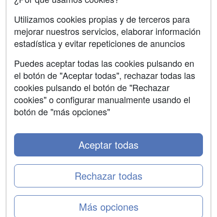
Aviso legal
Utilizamos cookies propias y de terceros para
mejorar nuestros servicios, elaborar información
Copyleft
estadística y evitar repeticiones de anuncios
Puedes aceptar todas las cookies pulsando en
el botón de "Aceptar todas", rechazar todas las
Grupo formazion:
cookies pulsando el botón de "Rechazar
cookies" o configurar manualmente usando el
botón de "más opciones"
Aceptar todas
Rechazar todas
Copyright 2000-2026 Formazion Web, S.L. - Calle
Más opciones
Fermín Caballero, 62 - 28034 Madrid Tel: 91 533 70 78