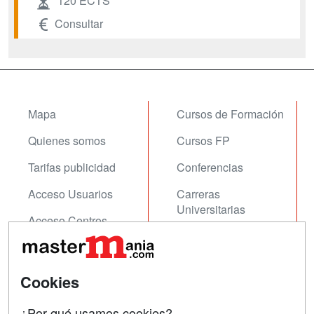
120 ECTS
Consultar
Mapa
Cursos de Formación
Quienes somos
Cursos FP
Tarifas publicidad
Conferencias
Acceso Usuarios
Carreras
Universitarias
Acceso Centros
Oposiciones
SÍGUENOS EN:
Contactar
Cookies
Confidencialidad
¿Por qué usamos cookies?