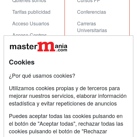
Quienes somos
Cursos FP
Tarifas publicidad
Conferencias
Acceso Usuarios
Carreras
Universitarias
Acceso Centros
Oposiciones
SÍGUENOS EN:
Contactar
Cookies
Confidencialidad
¿Por qué usamos cookies?
Aviso legal
Utilizamos cookies propias y de terceros para
mejorar nuestros servicios, elaborar información
Copyleft
estadística y evitar repeticiones de anuncios
Puedes aceptar todas las cookies pulsando en
el botón de "Aceptar todas", rechazar todas las
Grupo formazion:
cookies pulsando el botón de "Rechazar