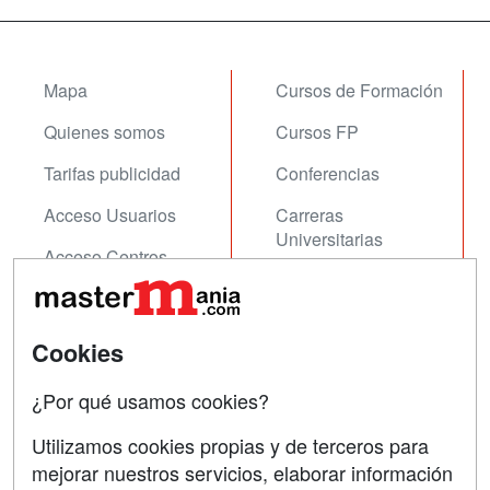
Mapa
Cursos de Formación
Quienes somos
Cursos FP
Tarifas publicidad
Conferencias
Acceso Usuarios
Carreras
Universitarias
Acceso Centros
Oposiciones
SÍGUENOS EN:
Contactar
Cookies
Confidencialidad
¿Por qué usamos cookies?
Aviso legal
Utilizamos cookies propias y de terceros para
mejorar nuestros servicios, elaborar información
Copyleft