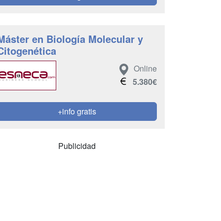
Máster en Biología Molecular y
Citogenética
Online
5.380€
+info gratis
Publicidad