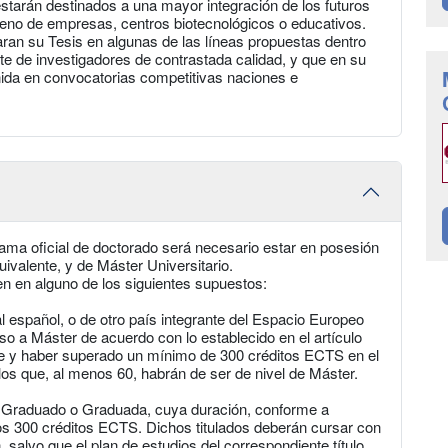
starán destinados a una mayor integración de los futuros
 seno de empresas, centros biotecnológicos o educativos.
aran su Tesis en algunas de las líneas propuestas dentro
e de investigadores de contrastada calidad, y que en su
nida en convocatorias competitivas naciones e
ama oficial de doctorado será necesario estar en posesión
uivalente, y de Máster Universitario.
 en alguno de los siguientes supuestos:
ial español, o de otro país integrante del Espacio Europeo
so a Máster de acuerdo con lo establecido en el artículo
re y haber superado un mínimo de 300 créditos ECTS en el
e los que, al menos 60, habrán de ser de nivel de Máster.
 de Graduado o Graduada, cuya duración, conforme a
s 300 créditos ECTS. Dichos titulados deberán cursar con
salvo que el plan de estudios del correspondiente título