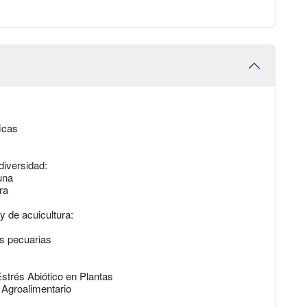
icas
diversidad:
una
ra
y de acuicultura:
es pecuarias
Estrés Abiótico en Plantas
s Agroalimentario