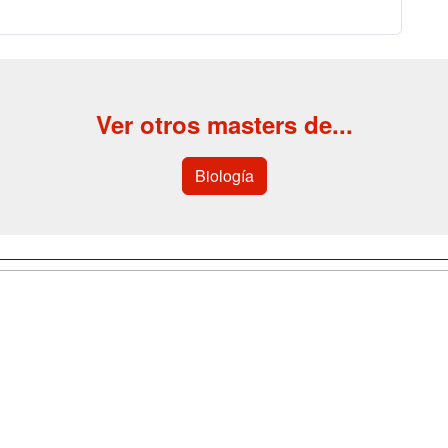
Ver otros masters de...
Biología
a
Cursos de
Contactar
Formación
enes somos
Confidenciali
Cursos FP
fas publicidad
Aviso legal
Conferencias
so Usuarios
Copyleft
Carreras