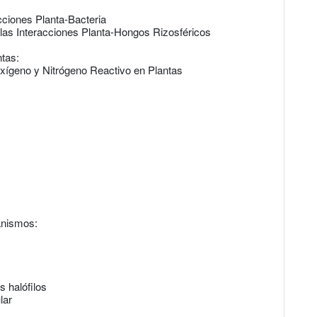
acciones Planta-Bacteria
 las Interacciones Planta-Hongos Rizosféricos
ntas:
xígeno y Nitrógeno Reactivo en Plantas
anismos:
 halófilos
lar