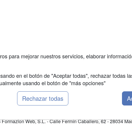
a
Cursos de
Contactar
Formación
enes somos
Confidenciali
Cursos FP
fas publicidad
Aviso legal
Conferencias
so Usuarios
Copyleft
Carreras
so Centros
Universitarias
ros para mejorar nuestros servicios, elaborar información
Oposiciones
sando en el botón de "Aceptar todas", rechazar todas la
nualmente usando el botón de "más opciones"
Rechazar todas
A
Formazion Web, S.L. - Calle Fermín Caballero, 62 - 28034 Mad