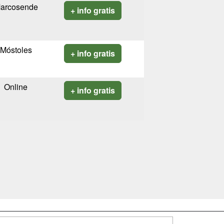
arcosende
+ info gratis
Móstoles
+ info gratis
Online
+ info gratis