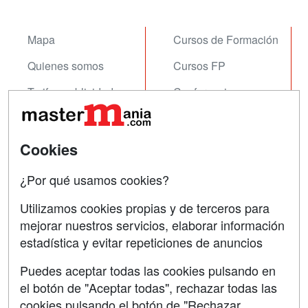
Mapa
Cursos de Formación
Quienes somos
Cursos FP
Tarifas publicidad
Conferencias
Acceso Usuarios
Carreras
Universitarias
Acceso Centros
Cookies
Oposiciones
¿Por qué usamos cookies?
SÍGUENOS EN:
Contactar
Utilizamos cookies propias y de terceros para
mejorar nuestros servicios, elaborar información
Confidencialidad
estadística y evitar repeticiones de anuncios
Aviso legal
Puedes aceptar todas las cookies pulsando en
Copyleft
el botón de "Aceptar todas", rechazar todas las
cookies pulsando el botón de "Rechazar