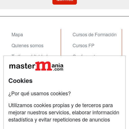
Mapa
Cursos de Formación
Quienes somos
Cursos FP
Tarifas publicidad
Conferencias
Acceso Usuarios
Carreras
Universitarias
Acceso Centros
Cookies
Oposiciones
¿Por qué usamos cookies?
SÍGUENOS EN:
Contactar
Utilizamos cookies propias y de terceros para
mejorar nuestros servicios, elaborar información
Confidencialidad
estadística y evitar repeticiones de anuncios
Aviso legal