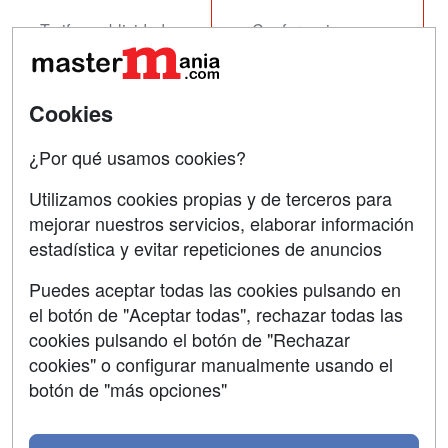
Tarifas publicidad
Conferencias
Acceso Usuarios
Carreras
Universitarias
Acceso Centros
Cookies
Oposiciones
¿Por qué usamos cookies?
SÍGUENOS EN:
Contactar
Utilizamos cookies propias y de terceros para
mejorar nuestros servicios, elaborar información
Confidencialidad
estadística y evitar repeticiones de anuncios
Aviso legal
Puedes aceptar todas las cookies pulsando en
Copyleft
el botón de "Aceptar todas", rechazar todas las
cookies pulsando el botón de "Rechazar
cookies" o configurar manualmente usando el
botón de "más opciones"
Grupo formazion: