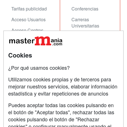
Tarifas publicidad
Conferencias
Acceso Usuarios
Carreras
Universitarias
Acceso Centros
Oposiciones
SÍGUENOS EN:
Contactar
Cookies
Confidencialidad
¿Por qué usamos cookies?
Aviso legal
Utilizamos cookies propias y de terceros para
mejorar nuestros servicios, elaborar información
Copyleft
estadística y evitar repeticiones de anuncios
Puedes aceptar todas las cookies pulsando en
el botón de "Aceptar todas", rechazar todas las
Grupo formazion:
cookies pulsando el botón de "Rechazar
cookies" o configurar manualmente usando el