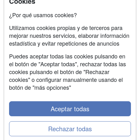
Cookies
Acceso Centros
Oposiciones
¿Por qué usamos cookies?
SÍGUENOS EN:
Contactar
Utilizamos cookies propias y de terceros para
mejorar nuestros servicios, elaborar información
Confidencialidad
estadística y evitar repeticiones de anuncios
Aviso legal
Puedes aceptar todas las cookies pulsando en
Copyleft
el botón de "Aceptar todas", rechazar todas las
cookies pulsando el botón de "Rechazar
cookies" o configurar manualmente usando el
botón de "más opciones"
Grupo formazion:
Aceptar todas
Rechazar todas