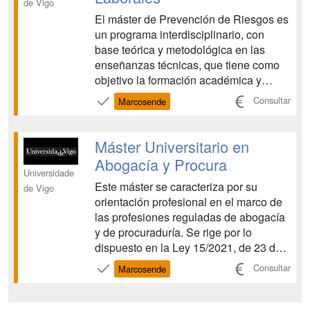
de Vigo
El máster de Prevención de Riesgos es
un programa interdisciplinario, con
base teórica y metodológica en las
enseñanzas técnicas, que tiene como
objetivo la formación académica y
profesional del alumnado como
Consultar
Marcosende
especialista en prevención de riesgos
laborales. Dada la escasa implantación
de la perspectiva de las enseñanzas
Máster Universitario en
sobre seguridad y prevenc...
Abogacía y Procura
Universidade
Este máster se caracteriza por su
de Vigo
orientación profesional en el marco de
las profesiones reguladas de abogacía
y de procuraduría. Se rige por lo
dispuesto en la Ley 15/2021, de 23 de
octubre, que modifica la Ley 34/2006,
Consultar
Marcosende
de 30 de octubre, de acceso a las
profesiones de abogacía y procuraduría
y en el Real decreto 64/2023, de 8 de