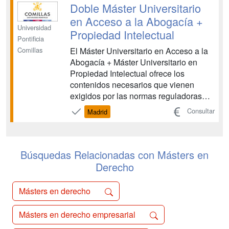
diario estadounidense Financial Times
Doble Máster Universitario
la escoge co...
en Acceso a la Abogacía +
Universidad
Propiedad Intelectual
Pontificia
El Máster Universitario en Acceso a la
Comillas
Abogacía + Máster Universitario en
Propiedad Intelectual ofrece los
contenidos necesarios que vienen
exigidos por las normas reguladoras
del acceso a la abogacía para que los
Consultar
Madrid
Graduados en Derecho puedan ejercer
la profesión de abogado. Además, la
formación se completa con un segundo
programa de Máster Univers...
Búsquedas Relacionadas con Másters en
Derecho
Másters en derecho
Másters en derecho empresarial