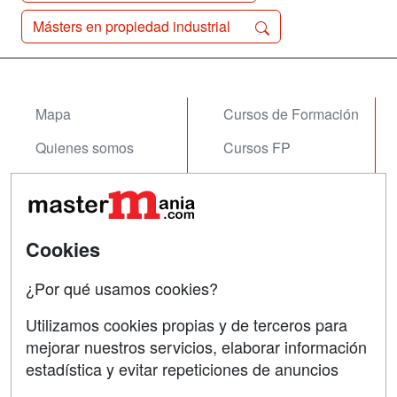
Másters en propiedad industrial
Mapa
Cursos de Formación
Quienes somos
Cursos FP
Tarifas publicidad
Conferencias
Acceso Usuarios
Carreras
Universitarias
Cookies
Acceso Centros
Oposiciones
¿Por qué usamos cookies?
SÍGUENOS EN:
Contactar
Utilizamos cookies propias y de terceros para
mejorar nuestros servicios, elaborar información
Confidencialidad
estadística y evitar repeticiones de anuncios
Aviso legal