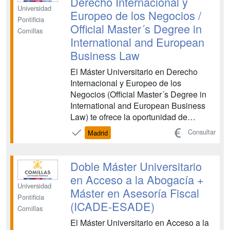
Derecho Internacional y
Universidad
Europeo de los Negocios /
Pontificia
Official Master´s Degree in
Comillas
International and European
Business Law
El Máster Universitario en Derecho
Internacional y Europeo de los
Negocios (Official Master´s Degree in
International and European Business
Law) te ofrece la oportunidad de
realizar prácticas en prestigiosos
Consultar
Madrid
despachos de abogados españoles o
internacionales ubicados en Madrid. La
práctica laboral se complementa con
Doble Máster Universitario
visitas a Bruselas y Luxemburgo ...
en Acceso a la Abogacía +
Universidad
Máster en Asesoría Fiscal
Pontificia
(ICADE-ESADE)
Comillas
El Máster Universitario en Acceso a la