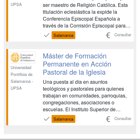
ser maestro de Religión Católica. Esta
UPSA
titulación eclesiástica la expide la
Conferencia Episcopal Española a
través de la Comisión Episcopal para la
Educación y Cultura. La UPSA ofrece
Consultar
Salamanca
el curso que permite al estudiante
solicitar dicha titulación...
Máster de Formación
Permanente en Acción
Universidad
Pastoral de la Iglesia
Pontificia de
Una puesta al día en asuntos
Salamanca -
teológicos y pastorales para quienes
UPSA
trabajan en comunidades, parroquias,
congregaciones, asociaciones o
escuelas. El Instituto Superior de
Pastoral te ofrece itinerarios
Consultar
Salamanca
personalizados para facilitar tu
formación. ...