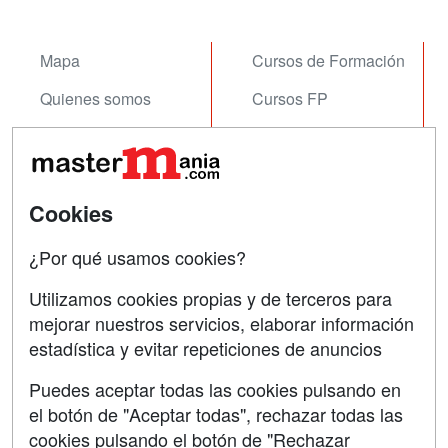
Mapa
Cursos de Formación
Quienes somos
Cursos FP
Tarifas publicidad
Conferencias
Acceso Usuarios
Carreras
Universitarias
Cookies
Acceso Centros
Oposiciones
¿Por qué usamos cookies?
SÍGUENOS EN:
Contactar
Utilizamos cookies propias y de terceros para
mejorar nuestros servicios, elaborar información
Confidencialidad
estadística y evitar repeticiones de anuncios
Aviso legal
Puedes aceptar todas las cookies pulsando en
Copyleft
el botón de "Aceptar todas", rechazar todas las
cookies pulsando el botón de "Rechazar