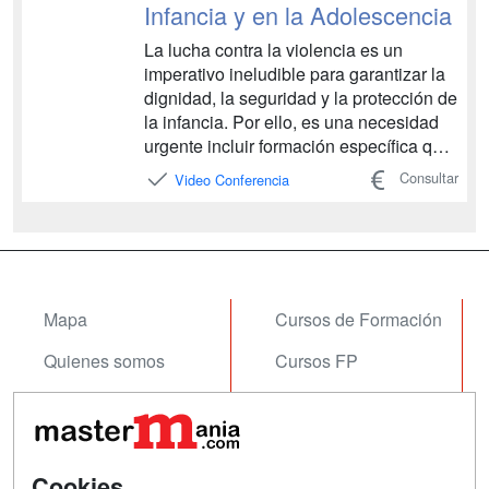
Infancia y en la Adolescencia
La lucha contra la violencia es un
imperativo ineludible para garantizar la
dignidad, la seguridad y la protección de
la infancia. Por ello, es una necesidad
urgente incluir formación específica que
refuerce acciones de eliminación,
Consultar
Video Conferencia
prevención e intervención ante cualquier
forma de violencia ejercida en los
menores. Desde la Facultad de
Educació...
Mapa
Cursos de Formación
Quienes somos
Cursos FP
Tarifas publicidad
Conferencias
Acceso Usuarios
Carreras
Universitarias
Cookies
Acceso Centros