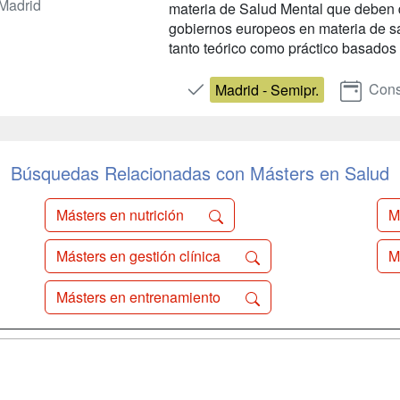
Madrid
materia de Salud Mental que deben di
gobiernos europeos en materia de sal
tanto teórico como práctico basados 
Cons
Madrid - Semipr.
Búsquedas Relacionadas con Másters en Salud
Másters en nutrición
M
Másters en gestión clínica
M
Másters en entrenamiento
a
Cursos de
Contactar
Formación
enes somos
Confidenciali