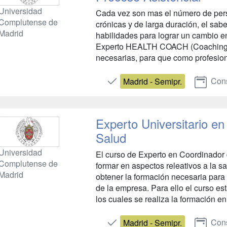
Universidad
Cada vez son mas el número de pe
Complutense de
crónicas y de larga duración, el sab
Madrid
habilidades para lograr un cambio en
Experto HEALTH COACH (Coaching Sa
necesarias, para que como profesional
Cons
Madrid - Semipr.
Experto Universitario en
Salud
Universidad
El curso de Experto en Coordinador 
Complutense de
formar en aspectos releativos a la sa
Madrid
obtener la formación necesaria para 
de la empresa. Para ello el curso es
los cuales se realiza la formación en
Cons
Madrid - Semipr.