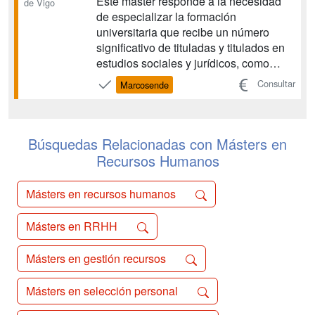
Este máster responde a la necesidad
de Vigo
de especializar la formación
universitaria que recibe un número
significativo de tituladas y titulados en
estudios sociales y jurídicos, como
Relaciones Laborales, Derecho,
Consultar
Marcosende
Administración de Empresas y
Economía, de cara a su futura
incorporación al mercado laboral. Fue
puesto en marcha en el año 2006 por
Búsquedas Relacionadas con Másters en
las ...
Recursos Humanos
Másters en recursos humanos
Másters en RRHH
Másters en gestión recursos
Másters en selección personal