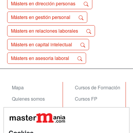
Másters en dirección personas
Másters en gestión personal
Másters en relaciones laborales
Másters en capital intelectual
Másters en asesoria laboral
Mapa
Cursos de Formación
Quienes somos
Cursos FP
Tarifas publicidad
Conferencias
Acceso Usuarios
Carreras
Universitarias
Cookies
Acceso Centros