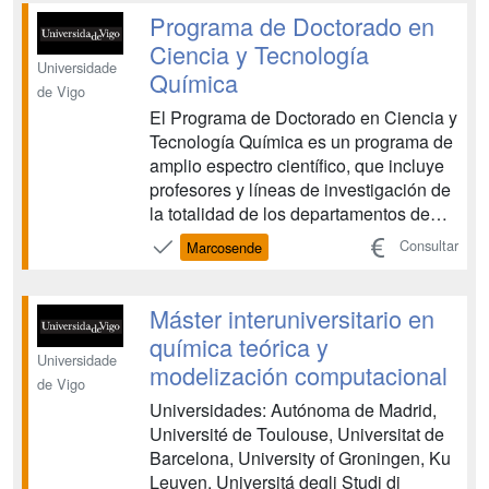
formación puede completarse mediante
Programa de Doctorado en
estancias en otras universidades o ...
Ciencia y Tecnología
Universidade
Química
de Vigo
El Programa de Doctorado en Ciencia y
Tecnología Química es un programa de
amplio espectro científico, que incluye
profesores y líneas de investigación de
la totalidad de los departamentos de
Química de la Universidade de
Consultar
Marcosende
Santiago de Compostela (Química
Analítica, Química Física, Química
Inorgánica y Química Orgánica) y de la
Máster interuniversitario en
Universidade de Vigo (...
química teórica y
Universidade
modelización computacional
de Vigo
Universidades: Autónoma de Madrid,
Université de Toulouse, Universitat de
Barcelona, University of Groningen, Ku
Leuven, Universitá degli Studi di