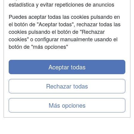
estadística y evitar repeticiones de anuncios
Aviso legal
Puedes aceptar todas las cookies pulsando en
Copyleft
el botón de "Aceptar todas", rechazar todas las
cookies pulsando el botón de "Rechazar
cookies" o configurar manualmente usando el
botón de "más opciones"
Grupo formazion:
Aceptar todas
Rechazar todas
Más opciones
Copyright 2000-2026 Formazion Web, S.L. - Calle
Fermín Caballero, 62 - 28034 Madrid Tel: 91 533 70 78