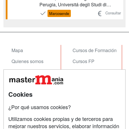
Perugia, Universitá degli Studi di
Trieste, Universitat de València El título
Consultar
Marcosende
de máster dispone de la calificación
Eurolabel (ECTN) y se desarrolla en la
Facultad de Química de la UVigo, así
como en o...
Mapa
Cursos de Formación
Quienes somos
Cursos FP
Tarifas publicidad
Conferencias
Acceso Usuarios
Carreras
Universitarias
Cookies
Acceso Centros
Oposiciones
¿Por qué usamos cookies?
SÍGUENOS EN:
Contactar
Utilizamos cookies propias y de terceros para
mejorar nuestros servicios, elaborar información
Confidencialidad