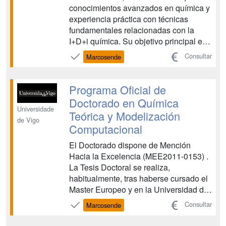
conocimientos avanzados en química y
experiencia práctica con técnicas
fundamentales relacionadas con la
I+D+i química. Su objetivo principal es
proporcionar a sus estudiantes
Consultar
Marcosende
conocimientos para obtener una base
sólida en química avanzada y en
técnicas instrumentales químicas y
Programa Oficial de
biológicas, lo que les permita ...
Doctorado en Química
Universidade
Teórica y Modelización
de Vigo
Computacional
El Doctorado dispone de Mención
Hacia la Excelencia (MEE2011-0153) .
La Tesis Doctoral se realiza,
habitualmente, tras haberse cursado el
Master Europeo y en la Universidad de
Vigo. El doctorado es también
Consultar
Marcosende
accesible si se ha cursado un máster
oficial de carácter científico. La