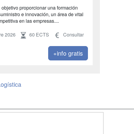
 objetivo proporcionar una formación
uministro e innovación, un área de vital
mpetitiva en las empresas....
re 2026
60 ECTS
Consultar
+info gratis
ogística
SÍGUENOS EN:
dad