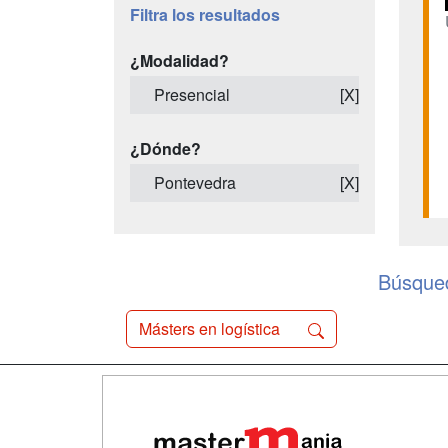
Filtra los resultados
¿Modalidad?
Presencial
[X]
¿Dónde?
Pontevedra
[X]
Búsqued
Másters en logística
Map
Qui