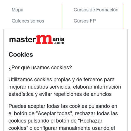
Mapa
Cursos de Formación
Quienes somos
Cursos FP
Tarifas publicidad
Conferencias
Acceso Usuarios
Carreras
Universitarias
Cookies
Acceso Centros
Oposiciones
¿Por qué usamos cookies?
SÍGUENOS EN:
Contactar
Utilizamos cookies propias y de terceros para
mejorar nuestros servicios, elaborar información
Confidencialidad
estadística y evitar repeticiones de anuncios
Aviso legal
Puedes aceptar todas las cookies pulsando en
Copyleft
el botón de "Aceptar todas", rechazar todas las
cookies pulsando el botón de "Rechazar
cookies" o configurar manualmente usando el