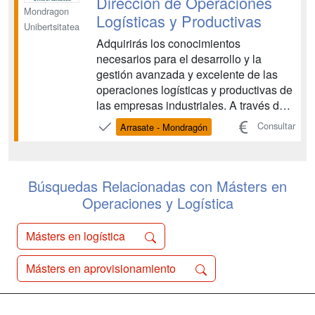
Dirección de Operaciones
Mondragon
Logísticas y Productivas
Unibertsitatea
Adquirirás los conocimientos
necesarios para el desarrollo y la
gestión avanzada y excelente de las
operaciones logísticas y productivas de
las empresas industriales. A través de
este máster formamos personas
Consultar
Arrasate - Mondragón
capaces de desarrollar y gestionar
cadenas de suministro excelentes, que
satisfagan las necesidades de los
clientes y tengan un alto valor añ...
Búsquedas Relacionadas con Másters en
Operaciones y Logística
Másters en logística
Másters en aprovisionamiento