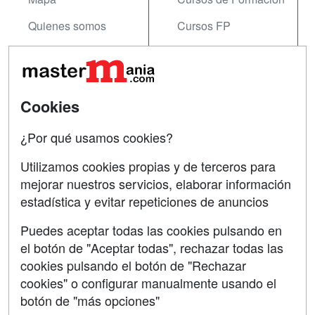
Quienes somos
Cursos FP
Tarifas publicidad
Conferencias
Acceso Usuarios
Carreras
Universitarias
Cookies
Acceso Centros
Oposiciones
¿Por qué usamos cookies?
SÍGUENOS EN:
Contactar
Utilizamos cookies propias y de terceros para
mejorar nuestros servicios, elaborar información
Confidencialidad
estadística y evitar repeticiones de anuncios
Aviso legal
Puedes aceptar todas las cookies pulsando en
Copyleft
el botón de "Aceptar todas", rechazar todas las
cookies pulsando el botón de "Rechazar
cookies" o configurar manualmente usando el
botón de "más opciones"