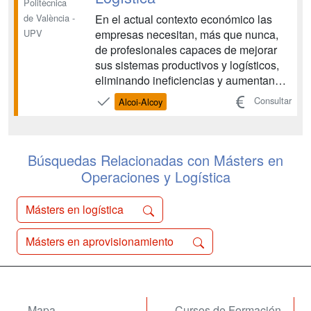
Politècnica
En el actual contexto económico las
de València -
empresas necesitan, más que nunca,
UPV
de profesionales capaces de mejorar
sus sistemas productivos y logísticos,
eliminando ineficiencias y aumentando
la productividad y la competitividad. La
Consultar
Alcoi-Alcoy
Ingeniería en Organización y Logística
es una especialidad que se distingue
de otras titulaciones porque
proporciona habil...
Búsquedas Relacionadas con Másters en
Operaciones y Logística
Másters en logística
Másters en aprovisionamiento
Mapa
Cursos de Formación