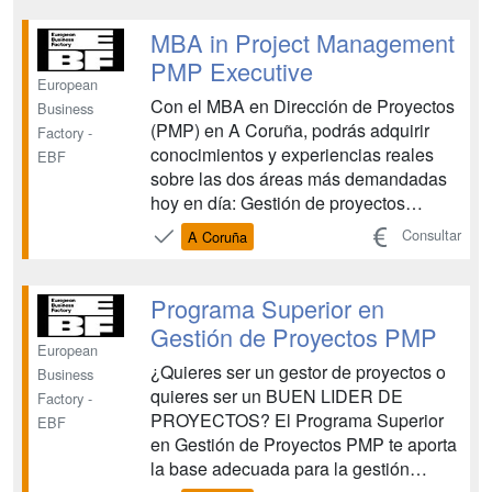
financiera e innovación. Evoluciona tu
perfil en la gestión y derección de
MBA in Project Management
proyectos. Aporta una ...
PMP Executive
European
Con el MBA en Dirección de Proyectos
Business
(PMP) en A Coruña, podrás adquirir
Factory -
conocimientos y experiencias reales
EBF
sobre las dos áreas más demandadas
hoy en día: Gestión de proyectos
combinado a resultados óptimos en el
Consultar
A Coruña
negocio, estrategia, marketing, área
financiera e innovación. Evoluciona tu
perfil en la gestión y derección de
Programa Superior en
proyectos. Aporta una ...
Gestión de Proyectos PMP
European
¿Quieres ser un gestor de proyectos o
Business
quieres ser un BUEN LIDER DE
Factory -
PROYECTOS? El Programa Superior
EBF
en Gestión de Proyectos PMP te aporta
la base adecuada para la gestión