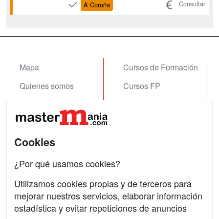
eficiente y eficaz de proyectos según la
Consultar
A Coruña
metodología establecida por el
estándar PMBok 7 de PMI®. Pero como
bien sabes ser un gestor de proyectos
no implica ser un buen líder. ...
Mapa
Cursos de Formación
Quienes somos
Cursos FP
Tarifas publicidad
Conferencias
Acceso Usuarios
Carreras
Universitarias
Cookies
Acceso Centros
Oposiciones
¿Por qué usamos cookies?
SÍGUENOS EN:
Contactar
Utilizamos cookies propias y de terceros para
mejorar nuestros servicios, elaborar información
Confidencialidad
estadística y evitar repeticiones de anuncios
Aviso legal