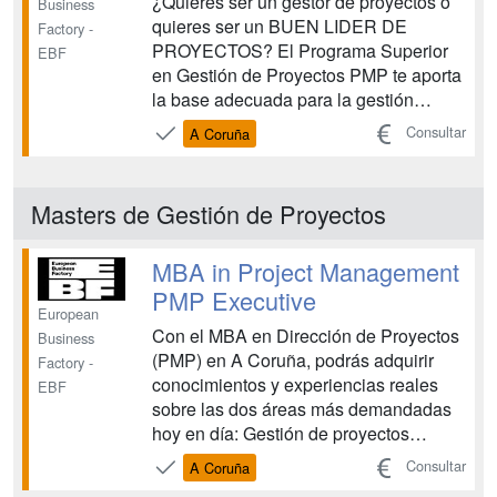
¿Quieres ser un gestor de proyectos o
Business
quieres ser un BUEN LIDER DE
Factory -
PROYECTOS? El Programa Superior
EBF
en Gestión de Proyectos PMP te aporta
la base adecuada para la gestión
eficiente y eficaz de proyectos según la
Consultar
A Coruña
metodología establecida por el
estándar PMBok 7 de PMI®. Pero como
bien sabes ser un gestor de proyectos
Masters de Gestión de Proyectos
no implica ser un buen líder. ...
MBA in Project Management
PMP Executive
European
Con el MBA en Dirección de Proyectos
Business
(PMP) en A Coruña, podrás adquirir
Factory -
conocimientos y experiencias reales
EBF
sobre las dos áreas más demandadas
hoy en día: Gestión de proyectos
combinado a resultados óptimos en el
Consultar
A Coruña
negocio, estrategia, marketing, área