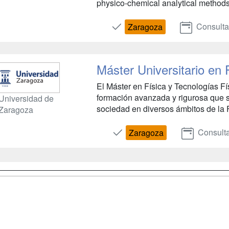
physico-chemical analytical methods 
Consulta
Zaragoza
Máster Universitario en 
El Máster en Física y Tecnologías F
formación avanzada y rigurosa que s
Universidad de
sociedad en diversos ámbitos de la F
Zaragoza
Consult
Zaragoza
a
Cursos de
Contactar
Formación
enes somos
Confidenciali
Cursos FP