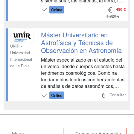
sistema solar, las estrellas, la tierra, la
búsqueda de vida en otros lugares, la
480 €
Online
vida extraterreste, las técnicas en
1.920 €
astrobiología, entre otros conceptos
relacionados. Además, al final de cada
unidad ...
Máster Universitario en
Astrofísica y Técnicas de
UNIR -
Observación en Astronomía
Universidad
Máster especializado en el estudio del
Internacional
universo, desde cuerpos celestes hasta
de La Rioja
fenómenos cosmológicos. Combina
fundamentos teóricos con herramientas
de análisis de datos astronómicos,
preparándote para investigación o
Consultar
Online
aplicaciones científicas avanzadas. ...
Mapa
Cursos de Formación