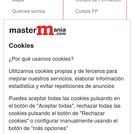
Quienes somos
Cursos FP
Tarifas publicidad
Conferencias
Acceso Usuarios
Carreras
Universitarias
Cookies
Acceso Centros
Oposiciones
¿Por qué usamos cookies?
SÍGUENOS EN:
Contactar
Utilizamos cookies propias y de terceros para
mejorar nuestros servicios, elaborar información
Confidencialidad
estadística y evitar repeticiones de anuncios
Aviso legal
Puedes aceptar todas las cookies pulsando en
Copyleft
el botón de "Aceptar todas", rechazar todas las
cookies pulsando el botón de "Rechazar
cookies" o configurar manualmente usando el
botón de "más opciones"