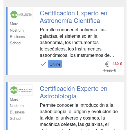
marina, la fauna marina, la
oceanografía de ecosistemas, la
Certificación Experto en
instrum...
Astronomía Científica
Mare
Permite conocer el universo, las
Nostrum
galaxias, el sistema solar, la
Business
astronomía, los instrumentos
School
telescópicos, los instrumentos
astronómicos, los instrumentos de
análisis de imágenes, la astronomía
480 €
Online
observacional, la astronomía infrarroja,
1.920 €
la astrobiología, la astrofísica, la
astrofísica de altas energías, la
cosmología, la física y radiación, la
Certificación Experto en
radio...
Astrobiología
Mare
Permite conocer la introducción a la
Nostrum
astrobiología, el origen y evolución de
Business
la vida, el universo y cosmos, la
School
mecánica celeste, las galaxias, el