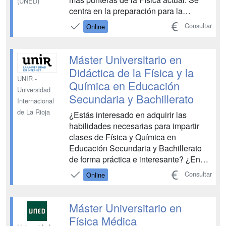
(UNED)
centra en la preparación para la
investigación, tanto en el ámbito
Consultar
Online
académico como en el industrial,
proporcionando una base sólida en
conceptos fundamentales y técnicas
Máster Universitario en
avanzadas....
Didáctica de la Física y la
UNIR -
Química en Educación
Universidad
Secundaria y Bachillerato
Internacional
de La Rioja
¿Estás interesado en adquirir las
habilidades necesarias para impartir
clases de Física y Química en
Educación Secundaria y Bachillerato
de forma práctica e interesante? ¿En
fomentar la curiosidad, el interés y el
Consultar
Online
pensamiento crítico de tus alumnos?
¿En promover la divulgación de la
Educación Científica y adaptarte a las
Máster Universitario en
necesidades de la educación...
Física Médica