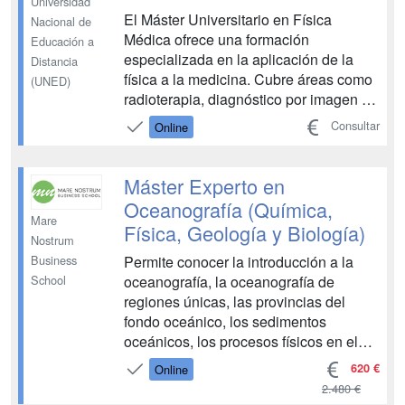
Universidad
El Máster Universitario en Física
Nacional de
Médica ofrece una formación
Educación a
especializada en la aplicación de la
Distancia
física a la medicina. Cubre áreas como
(UNED)
radioterapia, diagnóstico por imagen y
protección radiológica, preparando a
Consultar
Online
los estudiantes para roles clave en
hospitales y centros de investigación....
Máster Experto en
Oceanografía (Química,
Mare
Física, Geología y Biología)
Nostrum
Permite conocer la introducción a la
Business
oceanografía, la oceanografía de
School
regiones únicas, las provincias del
fondo oceánico, los sedimentos
oceánicos, los procesos físicos en el
océano, los procesos químicos en el
620 €
Online
océano, los movimientos del mar, el
2.480 €
litoral o zona costera, la botánica