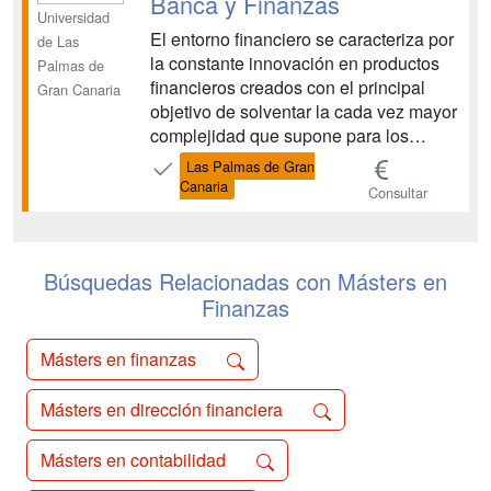
Banca y Finanzas
Universidad
El entorno financiero se caracteriza por
de Las
la constante innovación en productos
Palmas de
financieros creados con el principal
Gran Canaria
objetivo de solventar la cada vez mayor
complejidad que supone para los
agentes económicos la participación en
Las Palmas de Gran
el sistema financiero. Además, el sector
Canaria
Consultar
financiero es pionero en la
incorporación de nuevas tecnologías
que facilitan tanto...
Búsquedas Relacionadas con Másters en
Finanzas
Másters en finanzas
Másters en dirección financiera
Másters en contabilidad