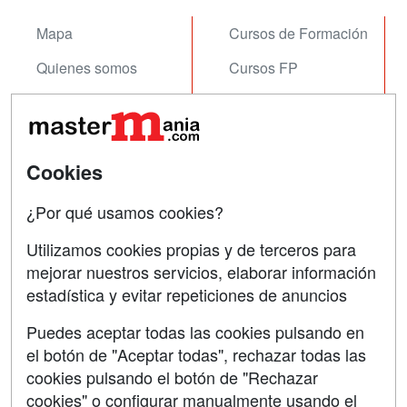
Mapa
Cursos de Formación
Quienes somos
Cursos FP
Tarifas publicidad
Conferencias
Acceso Usuarios
Carreras
Universitarias
Cookies
Acceso Centros
Oposiciones
¿Por qué usamos cookies?
SÍGUENOS EN:
Contactar
Utilizamos cookies propias y de terceros para
mejorar nuestros servicios, elaborar información
Confidencialidad
estadística y evitar repeticiones de anuncios
Aviso legal
Puedes aceptar todas las cookies pulsando en
Copyleft
el botón de "Aceptar todas", rechazar todas las
cookies pulsando el botón de "Rechazar
cookies" o configurar manualmente usando el