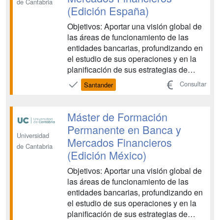
de Cantabria
(Edición España)
Objetivos: Aportar una visión global de
las áreas de funcionamiento de las
entidades bancarias, profundizando en
el estudio de sus operaciones y en la
planificación de sus estrategias de
negocio. Capacitar al participante en el
Consultar
Santander
uso de las técnicas de gestión de
entidades financieras. Conocer de
forma práctica el funcionamiento de los
Máster de Formación
mercados financieros y ...
Permanente en Banca y
Universidad
Mercados Financieros
de Cantabria
(Edición México)
Objetivos: Aportar una visión global de
las áreas de funcionamiento de las
entidades bancarias, profundizando en
el estudio de sus operaciones y en la
planificación de sus estrategias de