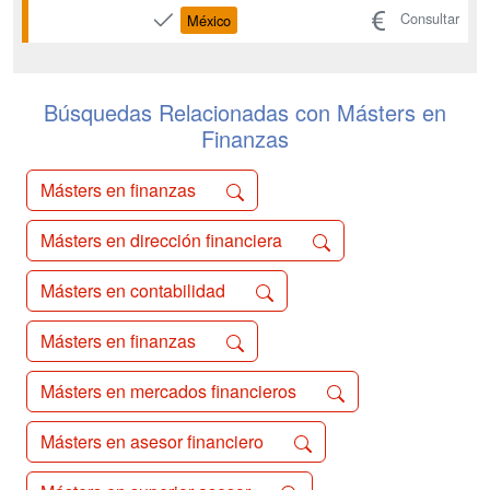
negocio. Capacitar al participante en el
Consultar
México
uso de las técnicas de gestión de
entidades financieras....
Búsquedas Relacionadas con Másters en
Finanzas
Másters en finanzas
Másters en dirección financiera
Másters en contabilidad
Másters en finanzas
Másters en mercados financieros
Másters en asesor financiero