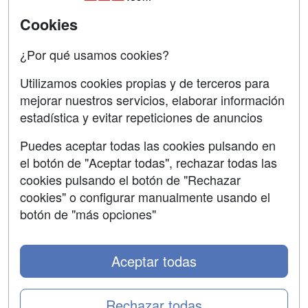
Universitarias
Cookies
Acceso Centros
Oposiciones
¿Por qué usamos cookies?
SÍGUENOS EN:
Contactar
Utilizamos cookies propias y de terceros para
mejorar nuestros servicios, elaborar información
Confidencialidad
estadística y evitar repeticiones de anuncios
Aviso legal
Puedes aceptar todas las cookies pulsando en
Copyleft
el botón de "Aceptar todas", rechazar todas las
cookies pulsando el botón de "Rechazar
cookies" o configurar manualmente usando el
botón de "más opciones"
Grupo formazion:
Aceptar todas
Rechazar todas