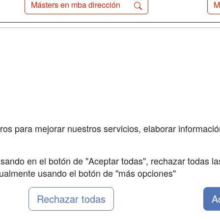
Másters en mba dirección
M
a
Cursos de
Contactar
Formación
enes somos
Confidenciali
Cursos FP
fas publicidad
Aviso legal
Conferencias
so Usuarios
Copyleft
Carreras
so Centros
Universitarias
ros para mejorar nuestros servicios, elaborar información
Oposiciones
sando en el botón de "Aceptar todas", rechazar todas la
nualmente usando el botón de "más opciones"
Rechazar todas
A