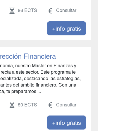
86 ECTS
Consultar
+info gratis
rección Financiera
conomía, nuestro Máster en Finanzas y
irecta a este sector. Este programa te
ecializada, destacando las estrategias,
antes del ámbito financiero. Con una
ca, te preparamos ...
80 ECTS
Consultar
+info gratis