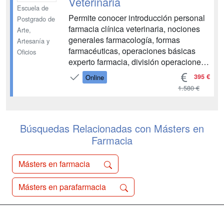
Veterinaria
Escuela de
Permite conocer introducción personal
Postgrado de
farmacia clínica veterinaria, nociones
Arte,
generales farmacología, formas
Artesanía y
farmacéuticas, operaciones básicas
Oficios
experto farmacia, división operaciones
farmacéuticas, mantenimiento
395 €
Online
medicamentos, antibióticos,
1.580 €
dermatológicos, antifúngicos
antiparasitarios, así como técnicas
desinfección esterilización....
Búsquedas Relacionadas con Másters en
Farmacia
Másters en farmacia
Másters en parafarmacia