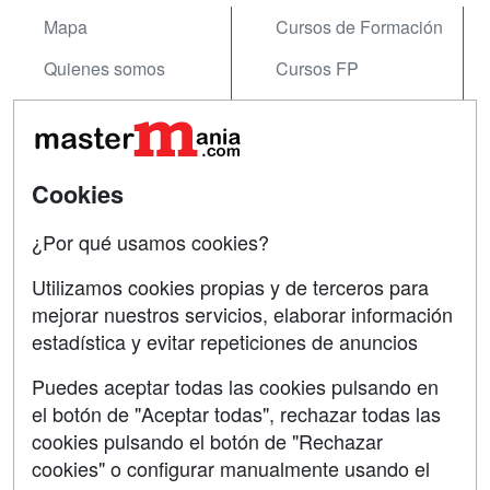
Mapa
Cursos de Formación
Quienes somos
Cursos FP
Tarifas publicidad
Conferencias
Acceso Usuarios
Carreras
Universitarias
Cookies
Acceso Centros
Oposiciones
¿Por qué usamos cookies?
SÍGUENOS EN:
Contactar
Utilizamos cookies propias y de terceros para
mejorar nuestros servicios, elaborar información
Confidencialidad
estadística y evitar repeticiones de anuncios
Aviso legal
Puedes aceptar todas las cookies pulsando en
Copyleft
el botón de "Aceptar todas", rechazar todas las
cookies pulsando el botón de "Rechazar
cookies" o configurar manualmente usando el