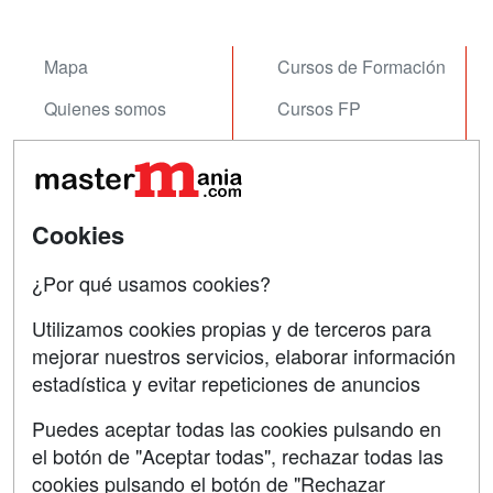
Mapa
Cursos de Formación
Quienes somos
Cursos FP
Tarifas publicidad
Conferencias
Acceso Usuarios
Carreras
Universitarias
Cookies
Acceso Centros
Oposiciones
¿Por qué usamos cookies?
SÍGUENOS EN:
Contactar
Utilizamos cookies propias y de terceros para
mejorar nuestros servicios, elaborar información
Confidencialidad
estadística y evitar repeticiones de anuncios
Aviso legal
Puedes aceptar todas las cookies pulsando en
Copyleft
el botón de "Aceptar todas", rechazar todas las
cookies pulsando el botón de "Rechazar