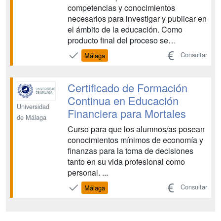
competencias y conocimientos
necesarios para investigar y publicar en
el ámbito de la educación. Como
producto final del proceso se
perseguirá la publicación del proyecto
Consultar
Málaga
desarrollado. ...
Certificado de Formación
Continua en Educación
Universidad
Financiera para Mortales
de Málaga
Curso para que los alumnos/as posean
conocimientos mínimos de economía y
finanzas para la toma de decisiones
tanto en su vida profesional como
personal. ...
Consultar
Málaga