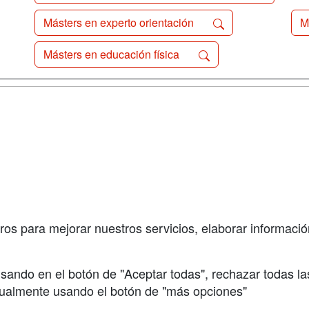
Másters en experto orientación
M
Másters en educación física
a
Cursos de
Contactar
Formación
enes somos
Confidenciali
Cursos FP
fas publicidad
Aviso legal
Conferencias
so Usuarios
Copyleft
Carreras
so Centros
Universitarias
ros para mejorar nuestros servicios, elaborar información
Oposiciones
sando en el botón de "Aceptar todas", rechazar todas la
nualmente usando el botón de "más opciones"