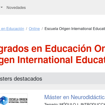
Novedades
s en Educación
Online
Escuela Origen International Educat
grados en Educación On
gen International Educa
sters destacados
Máster en Neurodidáctic
Temario: MÓDULO 1. INTRODUCC