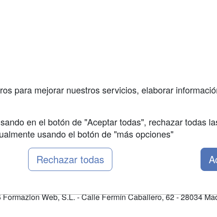
a
Cursos de
Contactar
Formación
enes somos
Confidenciali
Cursos FP
fas publicidad
Aviso legal
Conferencias
so Usuarios
Copyleft
Carreras
so Centros
Universitarias
ros para mejorar nuestros servicios, elaborar información
Oposiciones
sando en el botón de "Aceptar todas", rechazar todas la
nualmente usando el botón de "más opciones"
Rechazar todas
A
Formazion Web, S.L. - Calle Fermín Caballero, 62 - 28034 Mad