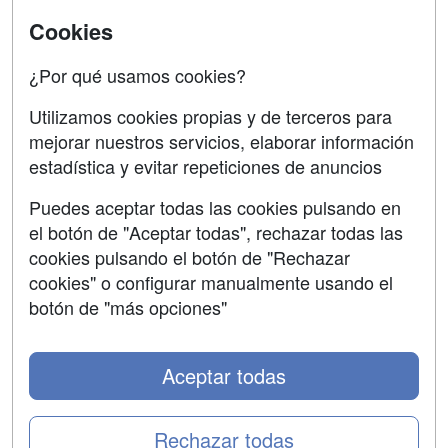
Universitarias
Cookies
Acceso Centros
Oposiciones
¿Por qué usamos cookies?
SÍGUENOS EN:
Contactar
Utilizamos cookies propias y de terceros para
mejorar nuestros servicios, elaborar información
Confidencialidad
estadística y evitar repeticiones de anuncios
Aviso legal
Puedes aceptar todas las cookies pulsando en
Copyleft
el botón de "Aceptar todas", rechazar todas las
cookies pulsando el botón de "Rechazar
cookies" o configurar manualmente usando el
botón de "más opciones"
Grupo formazion:
Aceptar todas
Rechazar todas