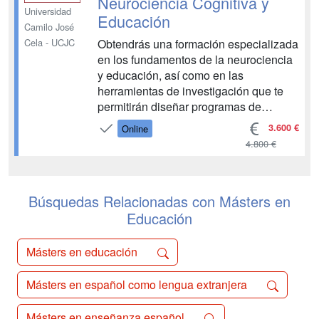
Neurociencia Cognitiva y
Universidad
Educación
Camilo José
Obtendrás una formación especializada
Cela - UCJC
en los fundamentos de la neurociencia
y educación, así como en las
herramientas de investigación que te
permitirán diseñar programas de
intervención educativa y ponerlos en
3.600 €
Online
práctica....
4.800 €
Búsquedas Relacionadas con Másters en
Educación
Másters en educación
Másters en español como lengua extranjera
Másters en enseñanza español