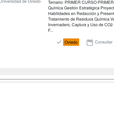
Universidad de Oviedo
Temario: PRIMER CURSO PRIMER 
Química Gestión Estratégica Proye
Habilidades en Redacción y Present
Tratamiento de Residuos Química Ve
Invernadero, Captura y Uso de CO2 
F...
Consultar
Oviedo
a
Cursos de
Contactar
Formación
enes somos
Confidenciali
Cursos FP
fas publicidad
Aviso legal