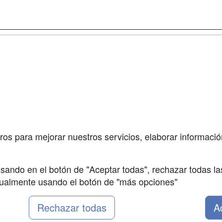
a
Cursos de
Contactar
Formación
enes somos
Confidenciali
Cursos FP
fas publicidad
Aviso legal
Conferencias
so Usuarios
Copyleft
Carreras
so Centros
Universitarias
ros para mejorar nuestros servicios, elaborar información
Oposiciones
sando en el botón de "Aceptar todas", rechazar todas la
nualmente usando el botón de "más opciones"
Rechazar todas
A